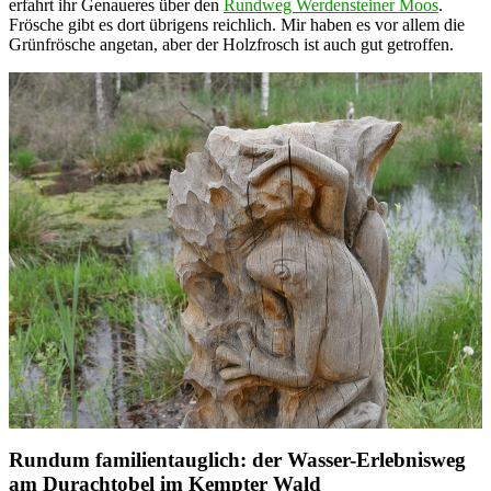
erfahrt ihr Genaueres über den
Rundweg Werdensteiner Moos
.
Frösche gibt es dort übrigens reichlich. Mir haben es vor allem die
Grünfrösche angetan, aber der Holzfrosch ist auch gut getroffen.
Rundum familientauglich: der Wasser-Erlebnisweg
am Durachtobel im Kempter Wald