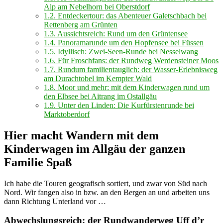
Alp am Nebelhorn bei Oberstdorf
1.2.
Entdeckertour: das Abenteuer Galetschbach bei
Rettenberg am Grünten
1.3.
Aussichtsreich: Rund um den Grüntensee
1.4.
Panoramarunde um den Hopfensee bei Füssen
1.5.
Idyllisch: Zwei-Seen-Runde bei Nesselwang
1.6.
Für Froschfans: der Rundweg Werdensteiner Moos
1.7.
Rundum familientauglich: der Wasser-Erlebnisweg
am Durachtobel im Kempter Wald
1.8.
Moor und mehr: mit dem Kinderwagen rund um
den Elbsee bei Aitrang im Ostallgäu
1.9.
Unter den Linden: Die Kurfürstenrunde bei
Marktoberdorf
Hier macht Wandern mit dem
Kinderwagen im Allgäu der ganzen
Familie Spaß
Ich habe die Touren geografisch sortiert, und zwar von Süd nach
Nord. Wir fangen also in bzw. an den Bergen an und arbeiten uns
dann Richtung Unterland vor …
Abwechslungsreich: der Rundwanderweg Uff d’r