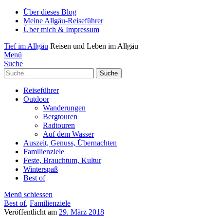
Über dieses Blog
Meine Allgäu-Reiseführer
Über mich & Impressum
Tief im Allgäu
Reisen und Leben im Allgäu
Menü
Suche
Suche
Reiseführer
Outdoor
Wanderungen
Bergtouren
Radtouren
Auf dem Wasser
Auszeit, Genuss, Übernachten
Familienziele
Feste, Brauchtum, Kultur
Winterspaß
Best of
Menü schiessen
Best of
,
Familienziele
Veröffentlicht am
29. März 2018