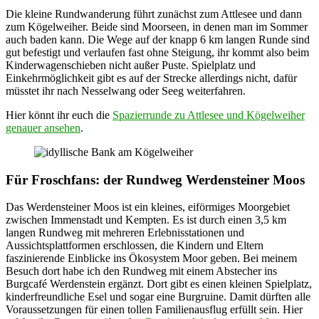
Die kleine Rundwanderung führt zunächst zum Attlesee und dann
zum Kögelweiher. Beide sind Moorseen, in denen man im Sommer
auch baden kann. Die Wege auf der knapp 6 km langen Runde sind
gut befestigt und verlaufen fast ohne Steigung, ihr kommt also beim
Kinderwagenschieben nicht außer Puste. Spielplatz und
Einkehrmöglichkeit gibt es auf der Strecke allerdings nicht, dafür
müsstet ihr nach Nesselwang oder Seeg weiterfahren.
Hier könnt ihr euch die
Spazierrunde zu Attlesee und Kögelweiher
genauer ansehen
.
Für Froschfans: der Rundweg Werdensteiner Moos
Das Werdensteiner Moos ist ein kleines, eiförmiges Moorgebiet
zwischen Immenstadt und Kempten. Es ist durch einen 3,5 km
langen Rundweg mit mehreren Erlebnisstationen und
Aussichtsplattformen erschlossen, die Kindern und Eltern
faszinierende Einblicke ins Ökosystem Moor geben. Bei meinem
Besuch dort habe ich den Rundweg mit einem Abstecher ins
Burgcafé Werdenstein ergänzt. Dort gibt es einen kleinen Spielplatz,
kinderfreundliche Esel und sogar eine Burgruine. Damit dürften alle
Voraussetzungen für einen tollen Familienausflug erfüllt sein. Hier