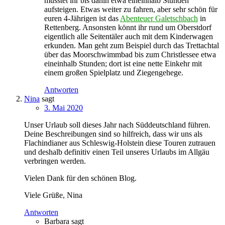
müsstet ihr bis dahin etwa eineinhalb Stunden
aufsteigen. Etwas weiter zu fahren, aber sehr schön für
euren 4-Jährigen ist das
Abenteuer Galetschbach
in
Rettenberg. Ansonsten könnt ihr rund um Oberstdorf
eigentlich alle Seitentäler auch mit dem Kinderwagen
erkunden. Man geht zum Beispiel durch das Trettachtal
über das Moorschwimmbad bis zum Christlessee etwa
eineinhalb Stunden; dort ist eine nette Einkehr mit
einem großen Spielplatz und Ziegengehege.
Antworten
Nina
sagt
3. Mai 2020
Unser Urlaub soll dieses Jahr nach Süddeutschland führen.
Deine Beschreibungen sind so hilfreich, dass wir uns als
Flachindianer aus Schleswig-Holstein diese Touren zutrauen
und deshalb definitiv einen Teil unseres Urlaubs im Allgäu
verbringen werden.
Vielen Dank für den schönen Blog.
Viele Grüße, Nina
Antworten
Barbara
sagt