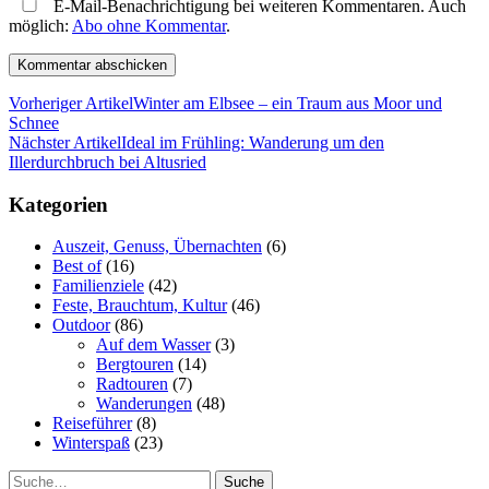
E-Mail-Benachrichtigung bei weiteren Kommentaren. Auch
möglich:
Abo ohne Kommentar
.
Vorheriger Artikel
Winter am Elbsee – ein Traum aus Moor und
Schnee
Nächster Artikel
Ideal im Frühling: Wanderung um den
Illerdurchbruch bei Altusried
Kategorien
Auszeit, Genuss, Übernachten
(6)
Best of
(16)
Familienziele
(42)
Feste, Brauchtum, Kultur
(46)
Outdoor
(86)
Auf dem Wasser
(3)
Bergtouren
(14)
Radtouren
(7)
Wanderungen
(48)
Reiseführer
(8)
Winterspaß
(23)
Suche