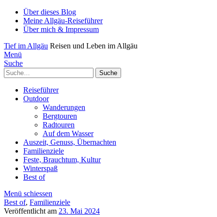
Über dieses Blog
Meine Allgäu-Reiseführer
Über mich & Impressum
Tief im Allgäu
Reisen und Leben im Allgäu
Menü
Suche
Suche
Reiseführer
Outdoor
Wanderungen
Bergtouren
Radtouren
Auf dem Wasser
Auszeit, Genuss, Übernachten
Familienziele
Feste, Brauchtum, Kultur
Winterspaß
Best of
Menü schiessen
Best of
,
Familienziele
Veröffentlicht am
23. Mai 2024