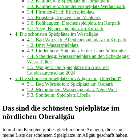
3.2.
Kaufbeuren: Spielplatz im Jordanpark
3.3.
Kaufbeuren: Abenteuerspielplatz Wertachpark
3.4.
Pfronten-Ried: Ritterspielplatz
3.5.
Ronsberg: Freizeit- und Vitalpark
3.6.
Roßhaupten: Drachenspielplatz im Kurpark
3.7.
Seeg: Bienenspielplatz im Kurpark
4.
Die schönsten Spielplätze im Westallgäu
4.1.
Bad Wurzach: Abenteuerspielplatz im Kurpark
4.2.
Isny: Wasserspielplatz
4.3.
Lindenberg: Spielplatz in der Lauenbühlstraße
4.4.
Scheidegg: Wasserspielplatz an den Scheidegger
Wasserfällen
4.5.
Wangen: Die Spielplätze im Areal der
Landesgartenschau 2024
5.
Die schönsten Spielplätze im Allgäu im „Unterland“
5.1.
Bad Wörishofen: Spielplatz am Ostpark
5.2.
Memmingen: Wasserspielplatz Neue Welt
5.3.
Sontheim: Spielplatz Libelle
Das sind die schönsten Spielplätze im
nördlichen Oberallgäu
In und um Kempten gibt es gleich mehrere Anlagen, die es auf
meine Liste der schönsten Spielplätze im Allgäu geschafft haben.