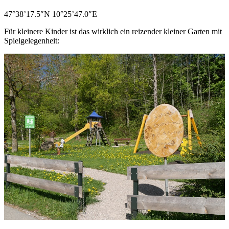
47°38’17.5″N 10°25’47.0″E
Für kleinere Kinder ist das wirklich ein reizender kleiner Garten mit
Spielgelegenheit: