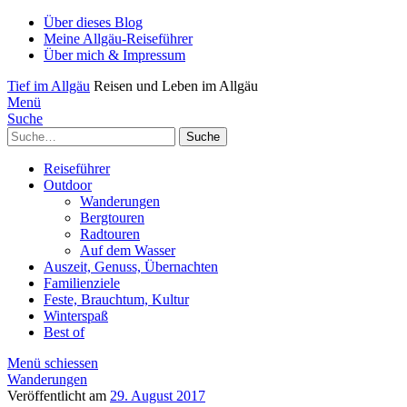
Über dieses Blog
Meine Allgäu-Reiseführer
Über mich & Impressum
Tief im Allgäu
Reisen und Leben im Allgäu
Menü
Suche
Suche
Reiseführer
Outdoor
Wanderungen
Bergtouren
Radtouren
Auf dem Wasser
Auszeit, Genuss, Übernachten
Familienziele
Feste, Brauchtum, Kultur
Winterspaß
Best of
Menü schiessen
Wanderungen
Veröffentlicht am
29. August 2017