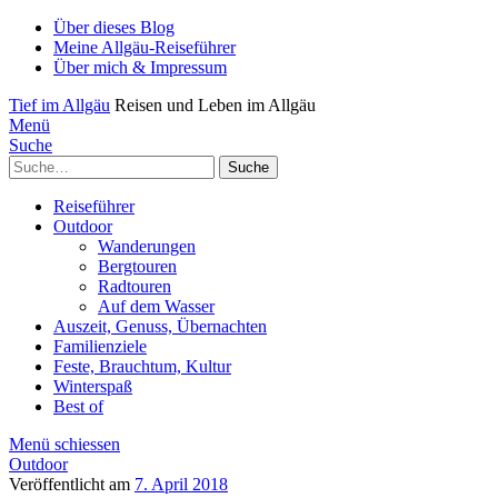
Über dieses Blog
Meine Allgäu-Reiseführer
Über mich & Impressum
Tief im Allgäu
Reisen und Leben im Allgäu
Menü
Suche
Suche
Reiseführer
Outdoor
Wanderungen
Bergtouren
Radtouren
Auf dem Wasser
Auszeit, Genuss, Übernachten
Familienziele
Feste, Brauchtum, Kultur
Winterspaß
Best of
Menü schiessen
Outdoor
Veröffentlicht am
7. April 2018