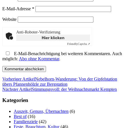
E-Mail-Adresse
*
Website
Anti-Roboter-Verifizierung
Hier klicken
Friendly
Captcha ⇗
E-Mail-Benachrichtigung bei weiteren Kommentaren. Auch
möglich:
Abo ohne Kommentar
.
Vorheriger Artikel
Nebelhorn-Wanderung: Von der Gipfelstation
übers Pfannenhölzle zur Bergstation
Nächster Artikel
Stimmungsvoll: der Weihnachtsmarkt Kempten
Kategorien
Auszeit, Genuss, Übernachten
(6)
Best of
(16)
Familienziele
(42)
Feste, Brauchtum, Kultur
(46)