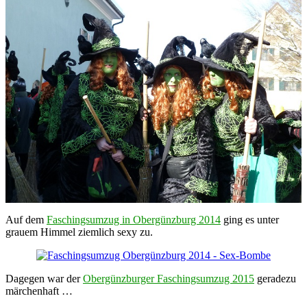
Auf dem
Faschingsumzug in Obergünzburg 2014
ging es unter
grauem Himmel ziemlich sexy zu.
Dagegen war der
Obergünzburger Faschingsumzug 2015
geradezu
märchenhaft …