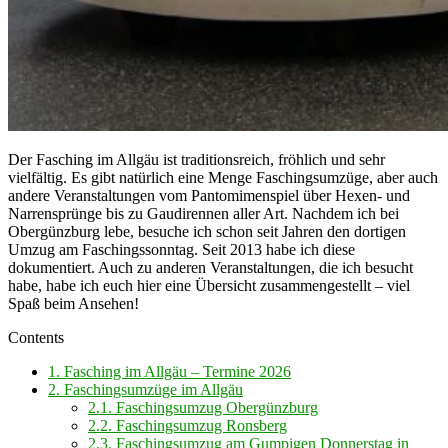
Der Fasching im Allgäu ist traditionsreich, fröhlich und sehr
vielfältig. Es gibt natürlich eine Menge Faschingsumzüge, aber auch
andere Veranstaltungen vom Pantomimenspiel über Hexen- und
Narrensprünge bis zu Gaudirennen aller Art. Nachdem ich bei
Obergünzburg lebe, besuche ich schon seit Jahren den dortigen
Umzug am Faschingssonntag. Seit 2013 habe ich diese
dokumentiert. Auch zu anderen Veranstaltungen, die ich besucht
habe, habe ich euch hier eine Übersicht zusammengestellt – viel
Spaß beim Ansehen!
Contents
1.
Fasching im Allgäu – Termine 2026
2.
Faschingsumzüge im Allgäu
2.1.
Faschingsumzug Obergünzburg
2.2.
Faschingsumzug Ronsberg
2.3.
Faschingsumzug am Gumpigen Donnerstag in