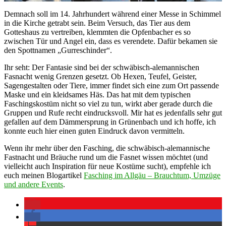
Demnach soll im 14. Jahrhundert während einer Messe in Schimmel
in die Kirche getrabt sein. Beim Versuch, das Tier aus dem
Gotteshaus zu vertreiben, klemmten die Opfenbacher es so
zwischen Tür und Angel ein, dass es verendete. Dafür bekamen sie
den Spottnamen „Gurreschinder“.
Ihr seht: Der Fantasie sind bei der schwäbisch-alemannischen
Fasnacht wenig Grenzen gesetzt. Ob Hexen, Teufel, Geister,
Sagengestalten oder Tiere, immer findet sich eine zum Ort passende
Maske und ein kleidsames Häs. Das hat mit dem typischen
Faschingskostüm nicht so viel zu tun, wirkt aber gerade durch die
Gruppen und Rufe recht eindrucksvoll. Mir hat es jedenfalls sehr gut
gefallen auf dem Dämmersprung in Grünenbach und ich hoffe, ich
konnte euch hier einen guten Eindruck davon vermitteln.
Wenn ihr mehr über den Fasching, die schwäbisch-alemannische
Fastnacht und Bräuche rund um die Fasnet wissen möchtet (und
vielleicht auch Inspiration für neue Kostüme sucht), empfehle ich
euch meinen Blogartikel
Fasching im Allgäu – Brauchtum, Umzüge
und andere Events
.