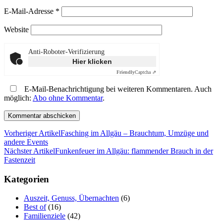
E-Mail-Adresse
*
Website
Anti-Roboter-Verifizierung
Hier klicken
Friendly
Captcha ⇗
E-Mail-Benachrichtigung bei weiteren Kommentaren. Auch
möglich:
Abo ohne Kommentar
.
Vorheriger Artikel
Fasching im Allgäu – Brauchtum, Umzüge und
andere Events
Nächster Artikel
Funkenfeuer im Allgäu: flammender Brauch in der
Fastenzeit
Kategorien
Auszeit, Genuss, Übernachten
(6)
Best of
(16)
Familienziele
(42)