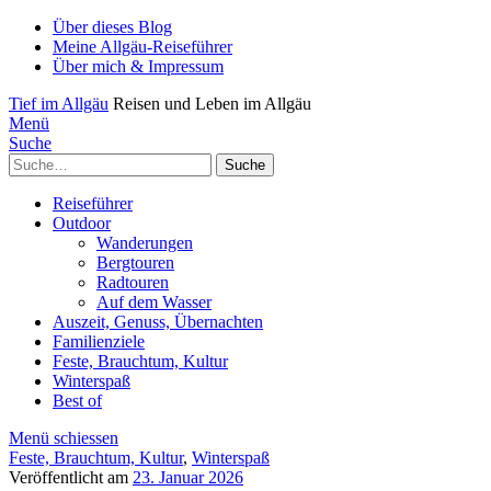
Über dieses Blog
Meine Allgäu-Reiseführer
Über mich & Impressum
Tief im Allgäu
Reisen und Leben im Allgäu
Menü
Suche
Suche
Reiseführer
Outdoor
Wanderungen
Bergtouren
Radtouren
Auf dem Wasser
Auszeit, Genuss, Übernachten
Familienziele
Feste, Brauchtum, Kultur
Winterspaß
Best of
Menü schiessen
Feste, Brauchtum, Kultur
,
Winterspaß
Veröffentlicht am
23. Januar 2026