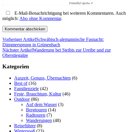
Friendly
Captcha ⇗
E-Mail-Benachrichtigung bei weiteren Kommentaren. Auch
möglich:
Abo ohne Kommentar
.
Vorheriger Artikel
Schwäbisch-alemannische Fasnacht:
Dämmersprung in Grünenbach
Nächster Artikel
Wanderung bei Steibis zur Ureibe und zur
Oberstiegalpe
Kategorien
Auszeit, Genuss, Übernachten
(6)
Best of
(16)
Familienziele
(42)
Feste, Brauchtum, Kultur
(46)
Outdoor
(86)
Auf dem Wasser
(3)
Bergtouren
(14)
Radtouren
(7)
Wanderungen
(48)
Reiseführer
(8)
Winterspaß
(23)