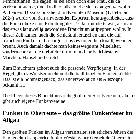
Feministinnen, die sagen, es sei eben doch eine Frau, die da
verbrannt werde, und Traditionalisten, die sich dagegen verwahren.
Auf einem Diskussionsabend im Kempten Museum (1. Februar
2024) wurde von den anwesenden Experten herausgearbeitet, dass
die Funkenhexe eine Erfindung des 19. Jahrhunderts war, als man
das etwas langweilig gewordene Brauchtum aufpeppen wollte. In
dieser Zeit kamen auch die Schießpulvertaschen auf, die auf
manchem Funken dafür sorgen, dass es ordentlich knallt, wenn er
brennt. Auch damals dachte man keineswegs ans Mittelalter,
sondern eher an die Gebrüder Grimm und ihr beliebtestens
Märchen: Hänsel und Gretel.
Zum Brauchtum gehört auch die passende Verpflegung: In der
Regel gibt es Wurstsemmeln und die traditionellen Funkenküchle.
Das ist ein Schmalzgebäck, das anderswo auch als Auszogne
bekannt ist.
Die Pflege dieses Brauchtums obliegt oft den Sportvereinen, aber es
gibt auch eigene Funkenvereine.
Funken in Oberreute – das größte Funkenfeuer im
Allgäu
Den größten Funken im Allgäu veranstaltet seit etlichen Jahren der
Funkenclub Langenried in der Westallgäuer Gemeinde Oberreute.