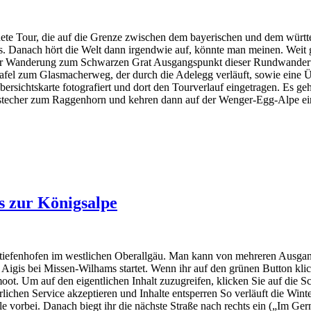
ete Tour, die auf die Grenze zwischen dem bayerischen und dem württ
s. Danach hört die Welt dann irgendwie auf, könnte man meinen. Weit
fos zur Wanderung zum Schwarzen Grat Ausgangspunkt dieser Rundwander
fotafel zum Glasmacherweg, der durch die Adelegg verläuft, sowie eine
bersichtskarte fotografiert und dort den Tourverlauf eingetragen. Es g
bstecher zum Raggenhorn und kehren dann auf der Wenger-Egg-Alpe ei
s zur Königsalpe
iefenhofen im westlichen Oberallgäu. Man kann von mehreren Ausgang
Aigis bei Missen-Wilhams startet. Wenn ihr auf den grünen Button klic
oot. Um auf den eigentlichen Inhalt zuzugreifen, klicken Sie auf die Sch
ichen Service akzeptieren und Inhalte entsperren So verläuft die Wint
lle vorbei. Danach biegt ihr die nächste Straße nach rechts ein („Im G