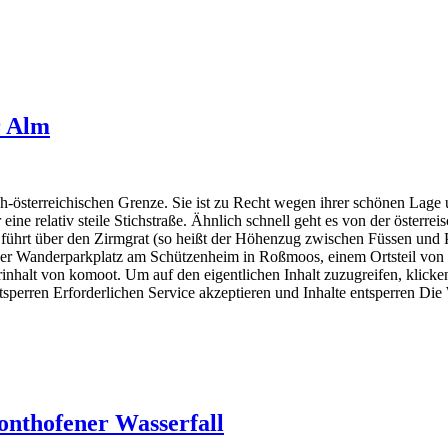
r Alm
sch-österreichischen Grenze. Sie ist zu Recht wegen ihrer schönen Lag
ne relativ steile Stichstraße. Ähnlich schnell geht es von der österrei
–, führt über den Zirmgrat (so heißt der Höhenzug zwischen Füssen und P
t der Wanderparkplatz am Schützenheim in Roßmoos, einem Ortsteil von
rinhalt von komoot. Um auf den eigentlichen Inhalt zuzugreifen, klicken
tsperren Erforderlichen Service akzeptieren und Inhalte entsperren Di
nthofener Wasserfall