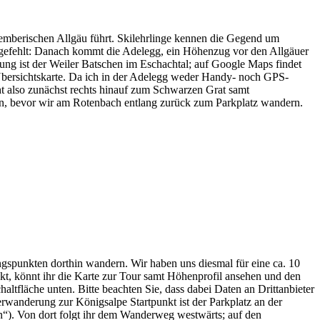
emberischen Allgäu führt. Skilehrlinge kennen die Gegend um
 gefehlt: Danach kommt die Adelegg, ein Höhenzug vor den Allgäuer
ung ist der Weiler Batschen im Eschachtal; auf Google Maps findet
 Übersichtskarte. Da ich in der Adelegg weder Handy- noch GPS-
eht also zunächst rechts hinauf zum Schwarzen Grat samt
n, bevor wir am Rotenbach entlang zurück zum Parkplatz wandern.
spunkten dorthin wandern. Wir haben uns diesmal für eine ca. 10
kt, könnt ihr die Karte zur Tour samt Höhenprofil ansehen und den
altfläche unten. Bitte beachten Sie, dass dabei Daten an Drittanbieter
erwanderung zur Königsalpe Startpunkt ist der Parkplatz an der
ern“). Von dort folgt ihr dem Wanderweg westwärts; auf den