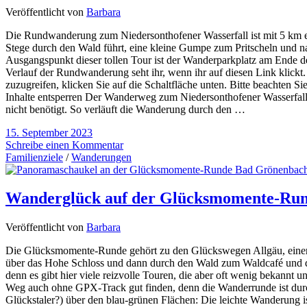
Veröffentlicht von
Barbara
Die Rundwanderung zum Niedersonthofener Wasserfall ist mit 5 km ehe
Stege durch den Wald führt, eine kleine Gumpe zum Pritscheln und nat
Ausgangspunkt dieser tollen Tour ist der Wanderparkplatz am Ende 
Verlauf der Rundwanderung seht ihr, wenn ihr auf diesen Link klickt
zuzugreifen, klicken Sie auf die Schaltfläche unten. Bitte beachten S
Inhalte entsperren Der Wanderweg zum Niedersonthofener Wasserfall i
nicht benötigt. So verläuft die Wanderung durch den …
15. September 2023
Schreibe einen Kommentar
Familienziele
/
Wanderungen
Wanderglück auf der Glücksmomente-Ru
Veröffentlicht von
Barbara
Die Glücksmomente-Runde gehört zu den Glückswegen Allgäu, einer 
über das Hohe Schloss und dann durch den Wald zum Waldcafé und d
denn es gibt hier viele reizvolle Touren, die aber oft wenig bekannt
Weg auch ohne GPX-Track gut finden, denn die Wanderrunde ist durch
Glückstaler?) über den blau-grünen Flächen: Die leichte Wanderung 