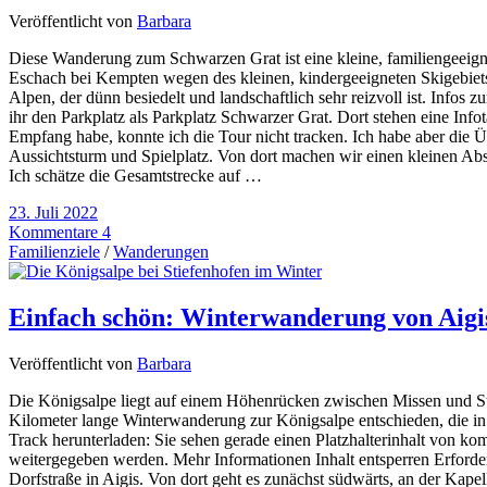
Veröffentlicht von
Barbara
Diese Wanderung zum Schwarzen Grat ist eine kleine, familiengeeign
Eschach bei Kempten wegen des kleinen, kindergeeigneten Skigebiet
Alpen, der dünn besiedelt und landschaftlich sehr reizvoll ist. In
ihr den Parkplatz als Parkplatz Schwarzer Grat. Dort stehen eine In
Empfang habe, konnte ich die Tour nicht tracken. Ich habe aber die Ü
Aussichtsturm und Spielplatz. Von dort machen wir einen kleinen A
Ich schätze die Gesamtstrecke auf …
23. Juli 2022
Kommentare 4
Familienziele
/
Wanderungen
Einfach schön: Winterwanderung von Aigi
Veröffentlicht von
Barbara
Die Königsalpe liegt auf einem Höhenrücken zwischen Missen und St
Kilometer lange Winterwanderung zur Königsalpe entschieden, die in 
Track herunterladen: Sie sehen gerade einen Platzhalterinhalt von kom
weitergegeben werden. Mehr Informationen Inhalt entsperren Erforderl
Dorfstraße in Aigis. Von dort geht es zunächst südwärts, an der Kape