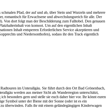
ls schmalen Pfad, der auf und ab, über Stein und Wurzeln und mehrere
der, romantisch für Erwachsene und abwechslungsreich für alle. Der
). Von dort folgt man der Beschilderung zum Falltobel. Den genauen
latzhalterinhalt von komoot. Um auf den eigentlichen Inhalt
mationen Inhalt entsperren Erforderlichen Service akzeptieren und
opprechts und Niedersonthofen), sodass ihr den Track eigentlich
adtouren im Unterallgäu. Sie führt durch den Ort Bad Grönenbach,
allgäu werden aus meiner Sicht als Wanderregion unterschätzt,
ch besonders gern und stelle sie euch daher hier vor. Ihr könnt euren
e Symbol unter der Biene mit der Sonne (oder ist es ein
ed zu überwinden. Falls ihr mit einem geländegängigen Kinderwagen