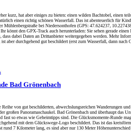
r kurz, hat aber einiges zu bieten: einen wilden Bachtobel, einen tei
ürlich einen richtig schönen Wasserfall. Das ist abenteuerlich für Kin
der Mühlenbergstraße bei Niedersonthofen (GPS: 47.624237, 10.227438
. Ihr könnt den GPX-Track auch herunterladen: Sie sehen gerade einen P
ie, dass dabei Daten an Drittanbieter weitergegeben werden. Mehr Infor
st aber durchgehend gut beschildert (erst zum Wasserfall, dann nach G
nde Bad Grönenbach
Reihe von gut beschilderten, abwechslungsreichen Wanderungen und R
er großen Panoramaschaukel. Bad Grönenbach und überhaupt das Unter
 und fast so etwas wie Geheimtipps sind. Die Glücksmomente-Runde mag i
gehend mit dem Glückswege-Logo beschildert. Das ist das kreisförmig
ist rund 7 Kilometer lang, es sind aber nur 130 Meter Höhenunterschi