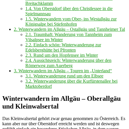
Breitachklamm
1.4.
Von Oberstdorf über den Christlessee in die
Spielmannsau
1.5.
Winterwandern vom Ober- ins Westallgäu zur
Königsalpe bei Stiefenhofen
2.
Winterwandern im Allgäu – Ostallgäu und Tannheimer Tal
2.1.
Traumhaft: Wanderung von Tannheim zum
Vilsalpsee im Winter
2.2.
Einfach schön: Winterwanderung zur
Edelsberghütte bei Pfronten
2.3.
Rund um den Hopfensee im Winter
2.4.
Aussichtsreich: Winterwanderung über den
Römerweg zum Auerberg
3.
Winterwandern im Allgäu – Touren im „Unterland“
3.1.
Winterwanderung rund um den Elbsee
3.2.
Winterwanderung über die Kurfürstenallee bei
Marktoberdorf
Winterwandern im Allgäu – Oberallgäu
und Kleinwalsertal
Das Kleinwalsertal gehört zwar genau genommen zu Österreich. Es
kann aber nur über Oberstdorf erreicht werden und ist deswegen
gefühlt einfach ein besonderes Stückchen Allgäu, in dem wegen