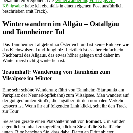
bekannteren Regionen. Die
Winterwanderung von Aigis zur
Königsalpe
habe ich ebenfalls in einem eigenen Post ausführlich
beschrieben (mit Track).
Winterwandern im Allgäu – Ostallgäu
und Tannheimer Tal
Das Tannheimer Tal gehört zu Österreich und ist keine Enklave wie
das Kleinwalsertal und Jungholz. Letztlich ist es aber einfach ein
Nachbartal des Allgäus, das etwas höher gelegen und daher im
Winter meist richtig winterlich ist.
Traumhaft: Wanderung von Tannheim zum
Vilsalpsee im Winter
Eine sehr schöne Wanderung führt von Tannheim (Startpunkt am
Parkplatz der Neunerköpflebahn) zum Vilsalpsee. Man wandert auf
der gut geräumten Straße, die tagsüber für den normalen Verkehr
gesperrt ist. Wenn ihr auf folgenden Link klickt, seht ihr den Track
zur Tour:
Sie sehen gerade einen Platzhalterinhalt von
komoot
. Um auf den
eigentlichen Inhalt zuzugreifen, klicken Sie auf die Schaltfläche
unten. Bitte beachten Sie, dass dabei Daten an Drittanbieter