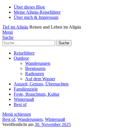
Über dieses Blog
Meine Allgäu-Reiseführer
Über mich & Impressum
Tief im Allgäu
Reisen und Leben im Allgäu
Menü
Suche
Suche
Reiseführer
Outdoor
Wanderungen
Bergtouren
Radtouren
Auf dem Wasser
Auszeit, Genuss, Übernachten
Familienziele
Feste, Brauchtum, Kultur
Winterspaß
Best of
Menü schiessen
Best of
,
Wanderungen
,
Winterspaß
Veröffentlicht am
30. November 2025