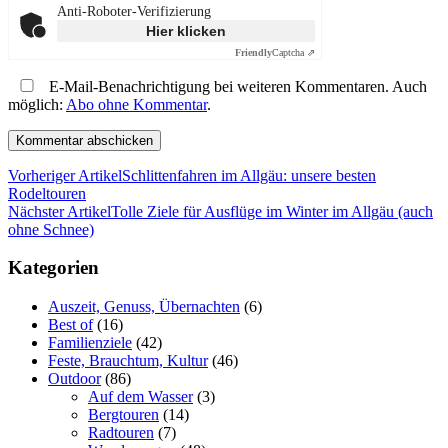
Anti-Roboter-Verifizierung
Hier klicken
Friendly
Captcha ⇗
E-Mail-Benachrichtigung bei weiteren Kommentaren. Auch
möglich:
Abo ohne Kommentar
.
Vorheriger Artikel
Schlittenfahren im Allgäu: unsere besten
Rodeltouren
Nächster Artikel
Tolle Ziele für Ausflüge im Winter im Allgäu (auch
ohne Schnee)
Kategorien
Auszeit, Genuss, Übernachten
(6)
Best of
(16)
Familienziele
(42)
Feste, Brauchtum, Kultur
(46)
Outdoor
(86)
Auf dem Wasser
(3)
Bergtouren
(14)
Radtouren
(7)