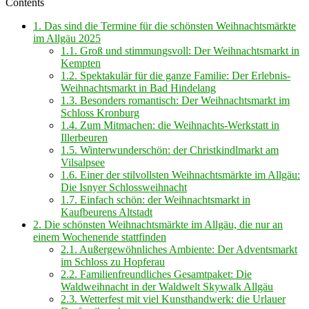
Contents
1.
Das sind die Termine für die schönsten Weihnachtsmärkte
im Allgäu 2025
1.1.
Groß und stimmungsvoll: Der Weihnachtsmarkt in
Kempten
1.2.
Spektakulär für die ganze Familie: Der Erlebnis-
Weihnachtsmarkt in Bad Hindelang
1.3.
Besonders romantisch: Der Weihnachtsmarkt im
Schloss Kronburg
1.4.
Zum Mitmachen: die Weihnachts-Werkstatt in
Illerbeuren
1.5.
Winterwunderschön: der Christkindlmarkt am
Vilsalpsee
1.6.
Einer der stilvollsten Weihnachtsmärkte im Allgäu:
Die Isnyer Schlossweihnacht
1.7.
Einfach schön: der Weihnachtsmarkt in
Kaufbeurens Altstadt
2.
Die schönsten Weihnachtsmärkte im Allgäu, die nur an
einem Wochenende stattfinden
2.1.
Außergewöhnliches Ambiente: Der Adventsmarkt
im Schloss zu Hopferau
2.2.
Familienfreundliches Gesamtpaket: Die
Waldweihnacht in der Waldwelt Skywalk Allgäu
2.3.
Wetterfest mit viel Kunsthandwerk: die Urlauer