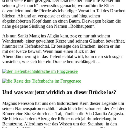
schon viele Ritter gezogen. Der Drache aber hatte ihre Rösser mit
seinem „Pesthauch“ bewusstlos gemacht, woraufhin die Ritter
davonliefen und die Pferde als lebendiger Vorrat im Tal des Drachen
blieben. Ab und an verspeiste er eines und hing seinen
abgeknabberten Kopf dann an einen Baum. Deswegen bekam die
nahe gelegene Siedlung den Namen „Roßhaupten“.
Als nun Sankt Mang ins Allgäu kam, zog er, nur mit seinem
Wanderstab, einer geweihten Kerze und seinem Glauben bewaffnet,
hinunter ins Tiefenbachtal. Er besiegte den Drachen, indem er ihn
mit der Kerze bewarf. Wenn man einen Blick in der
Abenddämmerung in das Tiefenbachtal wirft, kann man sich sogar
vorstellen, wie sich hier ein Drache heranschlängelt …
Und was war jetzt wirklich an dieser Brücke los?
Magnus Peresson hat uns den historischen Kern dieser Legende um
seinen Namenspatron erzählt: Tatsächlich lief schon seit der Zeit der
Römer eine Straße durch das Tal, nämlich die Via Claudia Augusta.
Sie blieb nach dem Abzug der Römer noch jahrhundertelang in
Benutzung. Allerdings war das Wissen um den Steinbau, in den