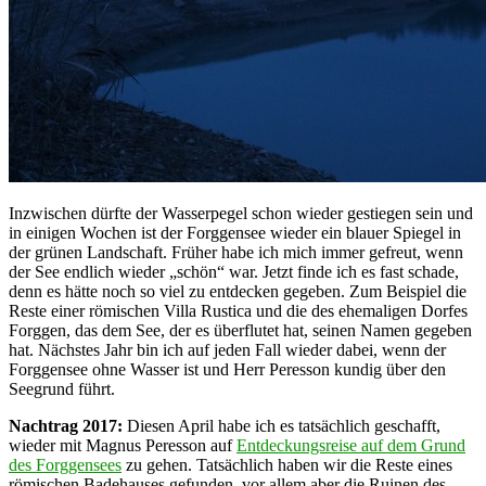
Inzwischen dürfte der Wasserpegel schon wieder gestiegen sein und
in einigen Wochen ist der Forggensee wieder ein blauer Spiegel in
der grünen Landschaft. Früher habe ich mich immer gefreut, wenn
der See endlich wieder „schön“ war. Jetzt finde ich es fast schade,
denn es hätte noch so viel zu entdecken gegeben. Zum Beispiel die
Reste einer römischen Villa Rustica und die des ehemaligen Dorfes
Forggen, das dem See, der es überflutet hat, seinen Namen gegeben
hat. Nächstes Jahr bin ich auf jeden Fall wieder dabei, wenn der
Forggensee ohne Wasser ist und Herr Peresson kundig über den
Seegrund führt.
Nachtrag 2017:
Diesen April habe ich es tatsächlich geschafft,
wieder mit Magnus Peresson auf
Entdeckungsreise auf dem Grund
des Forggensees
zu gehen. Tatsächlich haben wir die Reste eines
römischen Badehauses gefunden, vor allem aber die Ruinen des