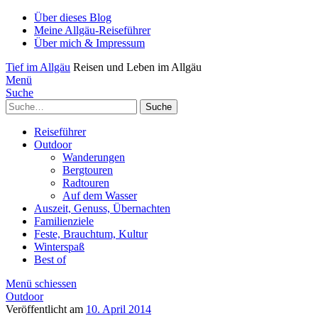
Über dieses Blog
Meine Allgäu-Reiseführer
Über mich & Impressum
Tief im Allgäu
Reisen und Leben im Allgäu
Menü
Suche
Suche
Reiseführer
Outdoor
Wanderungen
Bergtouren
Radtouren
Auf dem Wasser
Auszeit, Genuss, Übernachten
Familienziele
Feste, Brauchtum, Kultur
Winterspaß
Best of
Menü schiessen
Outdoor
Veröffentlicht am
10. April 2014