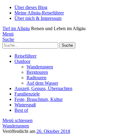
Über dieses Blog
Meine Allgäu-Reiseführer
Über mich & Impressum
Tief im Allgäu
Reisen und Leben im Allgäu
Menü
Suche
Suche
Reiseführer
Outdoor
Wanderungen
Bergtouren
Radtouren
Auf dem Wasser
Auszeit, Genuss, Übernachten
Familienziele
Feste, Brauchtum, Kultur
Winterspaß
Best of
Menü schiessen
Wanderungen
Veröffentlicht am
26. Oktober 2018