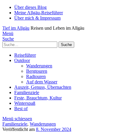
Über dieses Blog
Meine Allgäu-Reiseführer
Über mich & Impressum
Tief im Allgäu
Reisen und Leben im Allgäu
Menü
Suche
Suche
Reiseführer
Outdoor
Wanderungen
Bergtouren
Radtouren
Auf dem Wasser
Auszeit, Genuss, Übernachten
Familienziele
Feste, Brauchtum, Kultur
Winterspaß
Best of
Menü schiessen
Familienziele
,
Wanderungen
Veröffentlicht am
8. November 2024