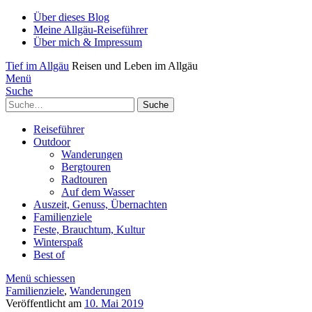
Über dieses Blog
Meine Allgäu-Reiseführer
Über mich & Impressum
Tief im Allgäu
Reisen und Leben im Allgäu
Menü
Suche
Suche
Reiseführer
Outdoor
Wanderungen
Bergtouren
Radtouren
Auf dem Wasser
Auszeit, Genuss, Übernachten
Familienziele
Feste, Brauchtum, Kultur
Winterspaß
Best of
Menü schiessen
Familienziele
,
Wanderungen
Veröffentlicht am
10. Mai 2019