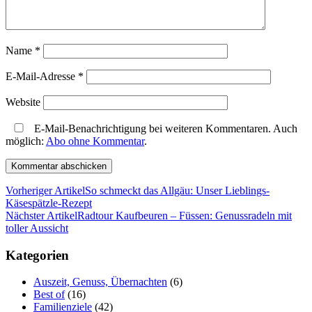
Name
*
E-Mail-Adresse
*
Website
E-Mail-Benachrichtigung bei weiteren Kommentaren. Auch
möglich:
Abo ohne Kommentar
.
Vorheriger Artikel
So schmeckt das Allgäu: Unser Lieblings-
Käsespätzle-Rezept
Nächster Artikel
Radtour Kaufbeuren – Füssen: Genussradeln mit
toller Aussicht
Kategorien
Auszeit, Genuss, Übernachten
(6)
Best of
(16)
Familienziele
(42)