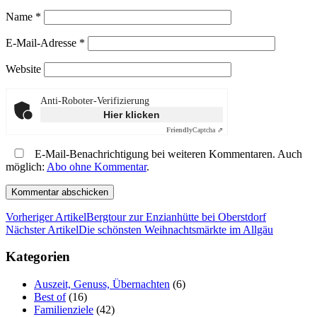
Name
*
E-Mail-Adresse
*
Website
Anti-Roboter-Verifizierung
Hier klicken
Friendly
Captcha ⇗
E-Mail-Benachrichtigung bei weiteren Kommentaren. Auch
möglich:
Abo ohne Kommentar
.
Vorheriger Artikel
Bergtour zur Enzianhütte bei Oberstdorf
Nächster Artikel
Die schönsten Weihnachtsmärkte im Allgäu
Kategorien
Auszeit, Genuss, Übernachten
(6)
Best of
(16)
Familienziele
(42)