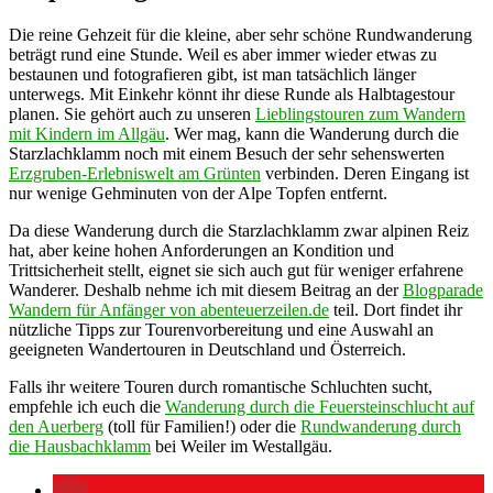
Die reine Gehzeit für die kleine, aber sehr schöne Rundwanderung
beträgt rund eine Stunde. Weil es aber immer wieder etwas zu
bestaunen und fotografieren gibt, ist man tatsächlich länger
unterwegs. Mit Einkehr könnt ihr diese Runde als Halbtagestour
planen. Sie gehört auch zu unseren
Lieblingstouren zum Wandern
mit Kindern im Allgäu
. Wer mag, kann die Wanderung durch die
Starzlachklamm noch mit einem Besuch der sehr sehenswerten
Erzgruben-Erlebniswelt am Grünten
verbinden. Deren Eingang ist
nur wenige Gehminuten von der Alpe Topfen entfernt.
Da diese Wanderung durch die Starzlachklamm zwar alpinen Reiz
hat, aber keine hohen Anforderungen an Kondition und
Trittsicherheit stellt, eignet sie sich auch gut für weniger erfahrene
Wanderer. Deshalb nehme ich mit diesem Beitrag an der
Blogparade
Wandern für Anfänger von abenteuerzeilen.de
teil. Dort findet ihr
nützliche Tipps zur Tourenvorbereitung und eine Auswahl an
geeigneten Wandertouren in Deutschland und Österreich.
Falls ihr weitere Touren durch romantische Schluchten sucht,
empfehle ich euch die
Wanderung durch die Feuersteinschlucht auf
den Auerberg
(toll für Familien!) oder die
Rundwanderung durch
die Hausbachklamm
bei Weiler im Westallgäu.