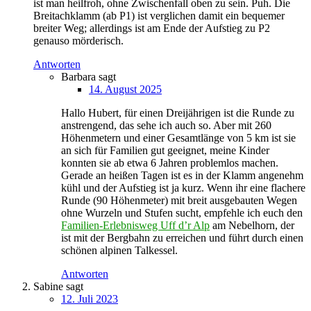
ist man heilfroh, ohne Zwischenfall oben zu sein. Puh. Die
Breitachklamm (ab P1) ist verglichen damit ein bequemer
breiter Weg; allerdings ist am Ende der Aufstieg zu P2
genauso mörderisch.
Antworten
Barbara
sagt
14. August 2025
Hallo Hubert, für einen Dreijährigen ist die Runde zu
anstrengend, das sehe ich auch so. Aber mit 260
Höhenmetern und einer Gesamtlänge von 5 km ist sie
an sich für Familien gut geeignet, meine Kinder
konnten sie ab etwa 6 Jahren problemlos machen.
Gerade an heißen Tagen ist es in der Klamm angenehm
kühl und der Aufstieg ist ja kurz. Wenn ihr eine flachere
Runde (90 Höhenmeter) mit breit ausgebauten Wegen
ohne Wurzeln und Stufen sucht, empfehle ich euch den
Familien-Erlebnisweg Uff d’r Alp
am Nebelhorn, der
ist mit der Bergbahn zu erreichen und führt durch einen
schönen alpinen Talkessel.
Antworten
Sabine
sagt
12. Juli 2023