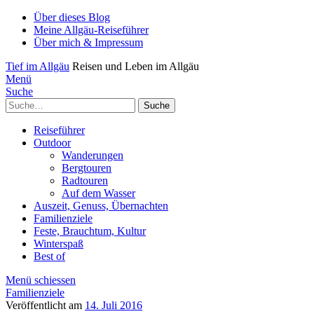
Über dieses Blog
Meine Allgäu-Reiseführer
Über mich & Impressum
Tief im Allgäu
Reisen und Leben im Allgäu
Menü
Suche
Suche
Reiseführer
Outdoor
Wanderungen
Bergtouren
Radtouren
Auf dem Wasser
Auszeit, Genuss, Übernachten
Familienziele
Feste, Brauchtum, Kultur
Winterspaß
Best of
Menü schiessen
Familienziele
Veröffentlicht am
14. Juli 2016