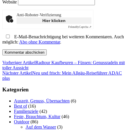
Website
Anti-Roboter-Verifizierung
Hier klicken
Friendly
Captcha ⇗
E-Mail-Benachrichtigung bei weiteren Kommentaren. Auch
möglich:
Abo ohne Kommentar
.
Vorheriger Artikel
Radtour Kaufbeuren – Füssen: Genussradeln mit
toller Aussicht
Nächster Artikel
Neu und frisch: Mein Allgäu-Reiseführer ADAC
plus
Kategorien
Auszeit, Genuss, Übernachten
(6)
Best of
(16)
Familienziele
(42)
Feste, Brauchtum, Kultur
(46)
Outdoor
(86)
Auf dem Wasser
(3)