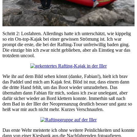
Schritt 2: Losfahren. Allerdings hatte ich unterschätzt, wie kippelig
so ein On-top-Kajak bei einer gewissen Strömung ist. Ich war
prompt die erste, die bei der Rafting-Tour unfreiwillig baden ging.
Die einzige bin ich zwar nicht geblieben, aber als Einstieg war das
trotzdem uncool.
Wie ihr auf dem Bild sehen könnt (danke, Fabian!), hielt ich brav
das Paddel und mich am Kajak fest. Blöd ist nur, dass einem dann
die dritte Hand fehlt, um das Boot wieder umzudrehen. Das
übernahm dann Fabian für mich, sodass ich zwar unelegant, aber
dafür sicher wieder an Bord klettern konnte. Immerhin saß nach
dem Bad in der Iller der Neoprenanzug deutlich besser und ganz so
heiß war mir auch nicht mehr. Kurzes Verschnaufen.
Das erste Wehr meisterte ich ohne weitere Peinlichkeiten und konnte
dann von einer Kiesbank aus die Nachfahrenden fotogafieren.