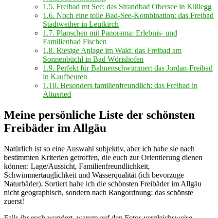
1.5.
Freibad mt See: das Strandbad Obersee in Kißlegg
1.6.
Noch eine tolle Bad-See-Kombination: das Freibad
Stadtweiher in Leutkirch
1.7.
Planschen mit Panorama: Erlebnis- und
Familienbad Fischen
1.8.
Riesige Anlage im Wald: das Freibad am
Sonnenbüchl in Bad Wörishofen
1.9.
Perfekt für Bahnenschwimmer: das Jordan-Freibad
in Kaufbeuren
1.10.
Besonders familienfreundlich: das Freibad in
Altusried
Meine persönliche Liste der schönsten
Freibäder im Allgäu
Natürlich ist so eine Auswahl subjektiv, aber ich habe sie nach
bestimmten Kriterien getroffen, die euch zur Orientierung dienen
können: Lage/Aussicht, Familienfreundlichkeit,
Schwimmertauglichkeit und Wasserqualität (ich bevorzuge
Naturbäder). Sortiert habe ich die schönsten Freibäder im Allgäu
nicht geographisch, sondern nach Rangordnung: das schönste
zuerst!
Falls ihr euch wundert, warum auf den Fotos vergleichsweise