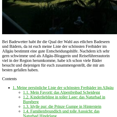
Bei Badewetter habt ihr die Qual der Wahl aus etlichen Badeseen
und Bädern, da ist euch meine Liste der schönsten Freibäder im
Allgäu bestimmt eine gute Entscheidungshilfe. Nachdem ich sehr
gern schwimme und als Allgäu-Bloggerin und Reiseführerautorin
viel in der Region herumkomme, habe ich schon viele Bäder
besucht und diejenigen für euch zusammengestellt, die mir am
besten gefallen haben.
Contents
1.
Meine persönliche Liste der schönsten Freibäder im Allgäu
1.1.
Mein Favorit: das Alpenfreibad Scheidegg
1.2.
Kinderliebling in toller Lage: das Naturbad in
Burgberg
1.3.
Idylle pur: die Prinze Gumpe in Hinterstein
1.4.
Familienfreundlich und tolle Aussicht: das
Naturbad Hindelang