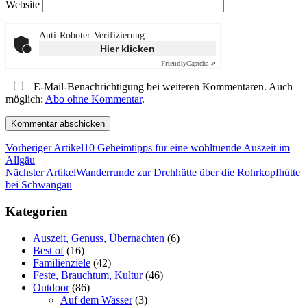
Website
Anti-Roboter-Verifizierung
Hier klicken
Friendly
Captcha ⇗
E-Mail-Benachrichtigung bei weiteren Kommentaren. Auch
möglich:
Abo ohne Kommentar
.
Vorheriger Artikel
10 Geheimtipps für eine wohltuende Auszeit im
Allgäu
Nächster Artikel
Wanderrunde zur Drehhütte über die Rohrkopfhütte
bei Schwangau
Kategorien
Auszeit, Genuss, Übernachten
(6)
Best of
(16)
Familienziele
(42)
Feste, Brauchtum, Kultur
(46)
Outdoor
(86)
Auf dem Wasser
(3)