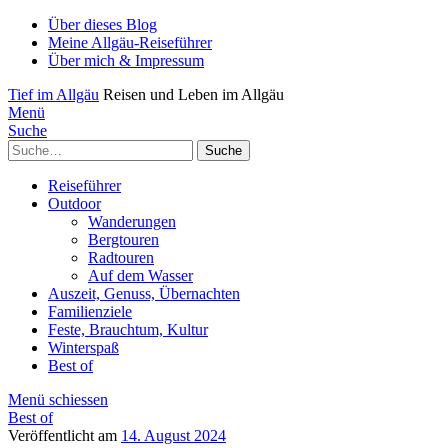
Über dieses Blog
Meine Allgäu-Reiseführer
Über mich & Impressum
Tief im Allgäu
Reisen und Leben im Allgäu
Menü
Suche
Suche
Reiseführer
Outdoor
Wanderungen
Bergtouren
Radtouren
Auf dem Wasser
Auszeit, Genuss, Übernachten
Familienziele
Feste, Brauchtum, Kultur
Winterspaß
Best of
Menü schiessen
Best of
Veröffentlicht am
14. August 2024