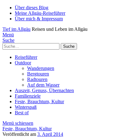
Über dieses Blog
Meine Allgäu-Reiseführer
Über mich & Impressum
Tief im Allgäu
Reisen und Leben im Allgäu
Menü
Suche
Suche
Reiseführer
Outdoor
Wanderungen
Bergtouren
Radtouren
Auf dem Wasser
Auszeit, Genuss, Übernachten
Familienziele
Feste, Brauchtum, Kultur
Winterspaß
Best of
Menü schiessen
Feste, Brauchtum, Kultur
Veröffentlicht am
3. April 2014