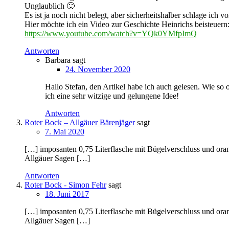
Unglaublich 🙂
Es ist ja noch nicht belegt, aber sicherheitshalber schlage ic
Hier möchte ich ein Video zur Geschichte Heinrichs beisteuern
https://www.youtube.com/watch?v=YQk0YMfpImQ
Antworten
Barbara
sagt
24. November 2020
Hallo Stefan, den Artikel habe ich auch gelesen. Wie so 
ich eine sehr witzige und gelungene Idee!
Antworten
Roter Bock – Allgäuer Bärenjäger
sagt
7. Mai 2020
[…] imposanten 0,75 Literflasche mit Bügelverschluss und orang
Allgäuer Sagen […]
Antworten
Roter Bock - Simon Fehr
sagt
18. Juni 2017
[…] imposanten 0,75 Literflasche mit Bügelverschluss und orang
Allgäuer Sagen […]