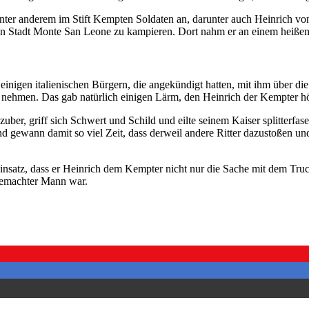
unter anderem im Stift Kempten Soldaten an, darunter auch Heinrich von
en Stadt Monte San Leone zu kampieren. Dort nahm er an einem heißen
 einigen italienischen Bürgern, die angekündigt hatten, mit ihm über di
u nehmen. Das gab natürlich einigen Lärm, den Heinrich der Kempter hö
ezuber, griff sich Schwert und Schild und eilte seinem Kaiser splitterfa
r und gewann damit so viel Zeit, dass derweil andere Ritter dazustoßen u
insatz, dass er Heinrich dem Kempter nicht nur die Sache mit dem Tru
 gemachter Mann war.