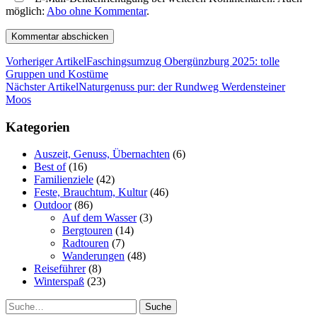
möglich:
Abo ohne Kommentar
.
Vorheriger Artikel
Faschingsumzug Obergünzburg 2025: tolle
Gruppen und Kostüme
Nächster Artikel
Naturgenuss pur: der Rundweg Werdensteiner
Moos
Kategorien
Auszeit, Genuss, Übernachten
(6)
Best of
(16)
Familienziele
(42)
Feste, Brauchtum, Kultur
(46)
Outdoor
(86)
Auf dem Wasser
(3)
Bergtouren
(14)
Radtouren
(7)
Wanderungen
(48)
Reiseführer
(8)
Winterspaß
(23)
Suche