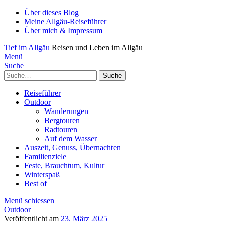
Über dieses Blog
Meine Allgäu-Reiseführer
Über mich & Impressum
Tief im Allgäu
Reisen und Leben im Allgäu
Menü
Suche
Suche
Reiseführer
Outdoor
Wanderungen
Bergtouren
Radtouren
Auf dem Wasser
Auszeit, Genuss, Übernachten
Familienziele
Feste, Brauchtum, Kultur
Winterspaß
Best of
Menü schiessen
Outdoor
Veröffentlicht am
23. März 2025