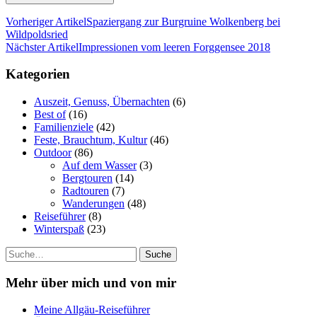
Vorheriger Artikel
Spaziergang zur Burgruine Wolkenberg bei
Wildpoldsried
Nächster Artikel
Impressionen vom leeren Forggensee 2018
Kategorien
Auszeit, Genuss, Übernachten
(6)
Best of
(16)
Familienziele
(42)
Feste, Brauchtum, Kultur
(46)
Outdoor
(86)
Auf dem Wasser
(3)
Bergtouren
(14)
Radtouren
(7)
Wanderungen
(48)
Reiseführer
(8)
Winterspaß
(23)
Suche
Mehr über mich und von mir
Meine Allgäu-Reiseführer