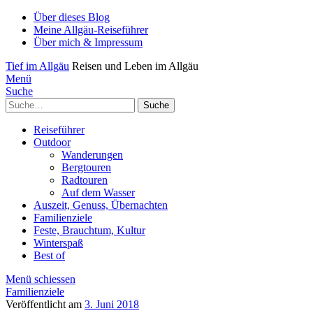
Über dieses Blog
Meine Allgäu-Reiseführer
Über mich & Impressum
Tief im Allgäu
Reisen und Leben im Allgäu
Menü
Suche
Suche
Reiseführer
Outdoor
Wanderungen
Bergtouren
Radtouren
Auf dem Wasser
Auszeit, Genuss, Übernachten
Familienziele
Feste, Brauchtum, Kultur
Winterspaß
Best of
Menü schiessen
Familienziele
Veröffentlicht am
3. Juni 2018